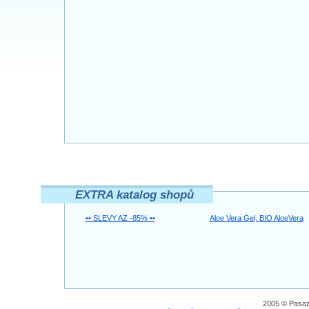
EXTRA katalog shopů
•• SLEVY AZ -85% ••
Aloe Vera Gel, BIO AloeVera
2005 © Pasaz