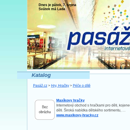
Dnes je pátek, 7. srpna
Svátek má
Lada
Katalog
Pasáž.cz
>
Hry, Hračky
>
Péče o dítě
Maxíkovy hračky
Internetový obchod s hračkami pro děti, kojen
děti. Široká nabídka dětského sortimentu, …
www.maxikovy-hracky.cz