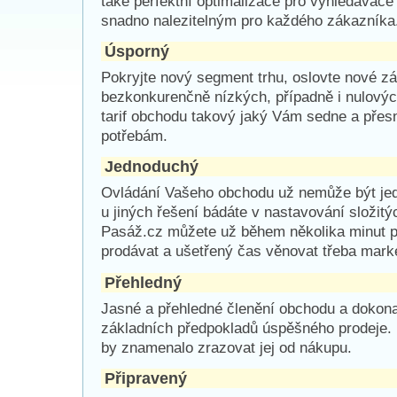
také perfektní optimalizace pro vyhledávače
snadno nalezitelným pro každého zákazníka
Úsporný
Pokryjte nový segment trhu, oslovte nové zá
bezkonkurenčně nízkých, případně i nulovýc
tarif obchodu takový jaký Vám sedne a pře
potřebám.
Jednoduchý
Ovládání Vašeho obchodu už nemůže být je
u jiných řešení bádáte v nastavování složitý
Pasáž.cz můžete už během několika minut p
prodávat a ušetřený čas věnovat třeba marke
Přehledný
Jasné a přehledné členění obchodu a dokonal
základních předpokladů úspěšného prodeje.
by znamenalo zrazovat jej od nákupu.
Připravený