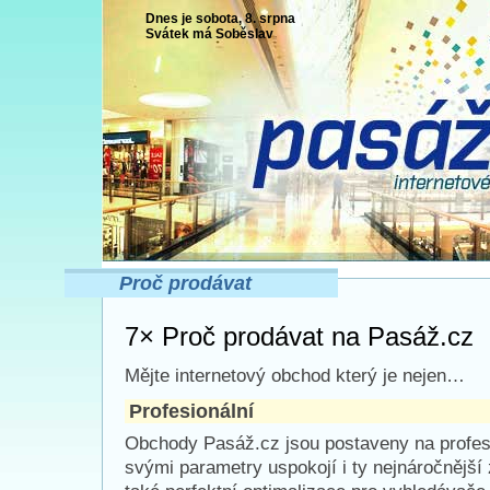
Dnes je sobota, 8. srpna
Svátek má
Soběslav
Proč prodávat
7× Proč prodávat na Pasáž.cz
Mějte internetový obchod který je nejen…
Profesionální
Obchody Pasáž.cz jsou postaveny na profesio
svými parametry uspokojí i ty nejnáročnější