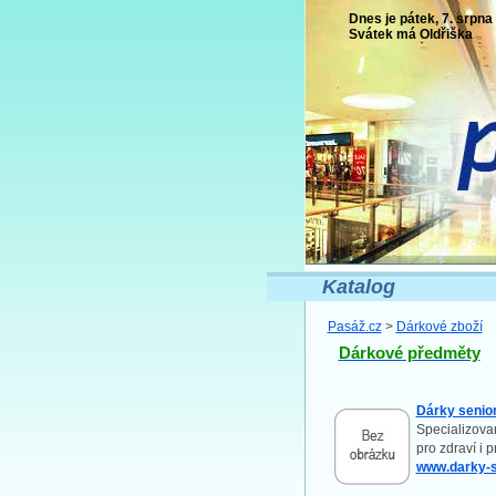
Dnes je pátek, 7. srpna
Svátek má
Oldřiška
Katalog
Pasáž.cz
>
Dárkové zboží
Dárkové předměty
Dárky senio
Specializovan
pro zdraví i
www.darky-s