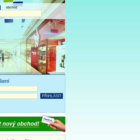
obchod
šení