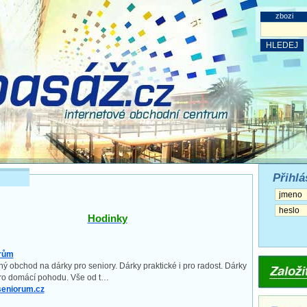
zbozi
Přihlá
Hodinky
rům
ý obchod na dárky pro seniory. Dárky praktické i pro radost. Dárky
 pro domácí pohodu. Vše od t…
eniorum.cz