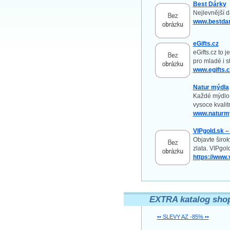
Best Dárky
Nejlevnější d
www.bestdar
eGifts.cz
eGifts.cz to 
pro mladé i s
www.egifts.c
Natur mýdla
Každé mýdlo 
vysoce kvalit
www.naturmy
VIPgold.sk –
Objavte širo
zlata. VIPgo
https://www.
EXTRA katalog sho
•• SLEVY AZ -85% ••