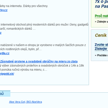
árky na internetu. Dárky pro všechny.
ky.cz
je internetový obchod plný moderních dárků pro muže i ženy, gadgetů
tarší, romantických dárků …
z
nabízené v našem e-shopu je vyrobeno v malých šaržích pouze z
ních rostlinných olejů, bylin, př…
dla.cz
 Zásnubné prstene a svadobné obrúčky na mieru zo zlata
ký výber zásnubných prsteňov a svadobných obrúčok z 14k a 18k
ld ponúka ručnú výrobu na mieru, c…
vipgold.sk/
pů
Aloe Vera Gel, BIO AloeVera